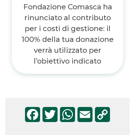
Fondazione Comasca ha
rinunciato al contributo
per i costi di gestione: il
100% della tua donazione
verrà utilizzato per
l’obiettivo indicato
F
T
W
E
C
a
w
h
m
o