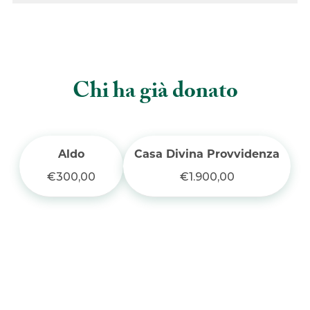
c
i
a
a
p
e
t
t
i
y
Chi ha già donato
b
t
s
l
L
o
e
A
i
Aldo
Casa Divina Provvidenza
o
r
p
n
€300,00
€1.900,00
k
p
k