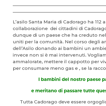
_______________________________________
_______________________________________
L’asilo Santa Maria di Cadorago ha 112 
collaborazione dei cittadini di Cadorag
dunque di un paese che ha creduto nel 
uniti per la comunità. Nel corso degli a
dell’Asilo donando ai bambini un ambien
invece non si è mai intervenuti. Voglia
ammalorate, mettere il cappotto per viv
per consumare meno gas e , se la raccol
I bambini del nostro paese pa
e meritano di passare tutte ques
Tutta Cadorago deve essere orgoglios