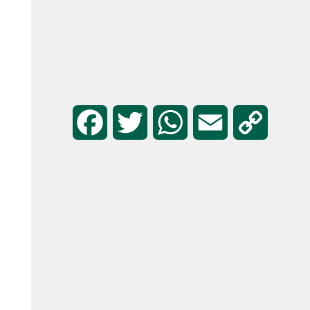
F
T
W
E
C
a
w
h
m
o
c
i
a
a
p
e
t
t
i
y
b
t
s
l
L
o
e
A
i