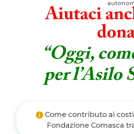
autonomi
Aiutaci anc
dona
“Oggi, come
per l’Asilo
Come contributo ai costi
Fondazione Comasca trat