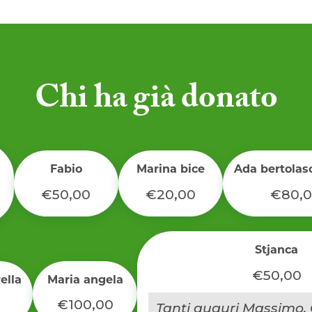
Chi ha già donato
Fabio
Marina bice
Ada bertolas
€50,00
€20,00
€80,
Stjanca
€50,00
ella
Maria angela
€100,00
Tanti auguri Massimo. G