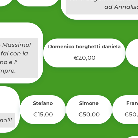
ad Annalis
o Massimo!
Domenico borghetti daniela
fai con la
€20,00
o e l'
empre.
Stefano
Simone
Fran
€15,00
€50,00
€50
o!!!