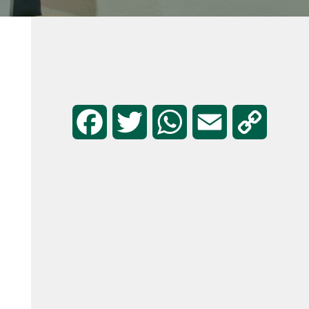
F
T
W
E
C
a
w
h
m
o
c
i
a
a
p
e
t
t
i
y
b
t
s
l
L
o
e
A
i