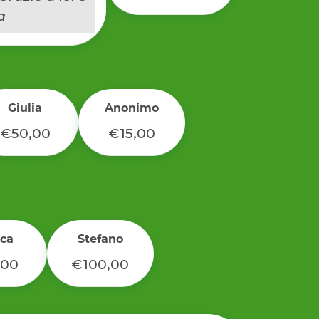
a
Giulia
Anonimo
€50,00
€15,00
ca
Stefano
,00
€100,00