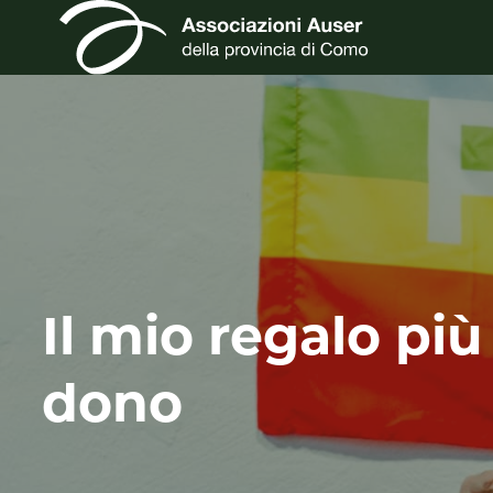
Il mio regalo più 
dono