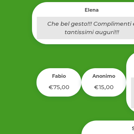
Elena
Che bel gesto!!! Complimenti 
tantissimi auguri!!!
Fabio
Anonimo
€75,00
€15,00