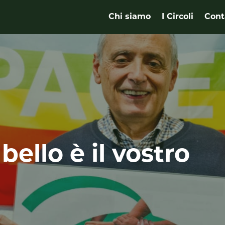
Chi siamo
I Circoli
Cont
bello è il vostro