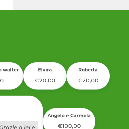
o walter
Elvira
Roberta
00
€20,00
€20,00
Angelo e Carmela
€100,00
razie a lei e