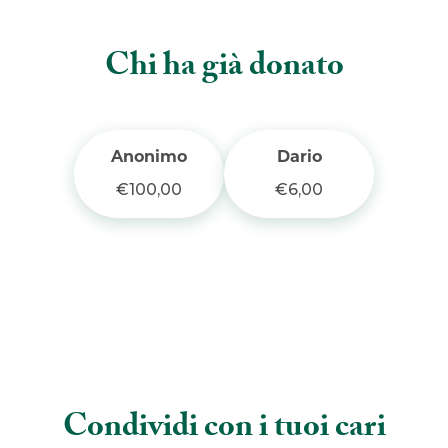
e
t
t
i
y
Chi ha già donato
b
t
s
l
L
o
e
A
i
Anonimo
Dario
o
r
p
n
€100,00
€6,00
k
p
k
Condividi con i tuoi cari