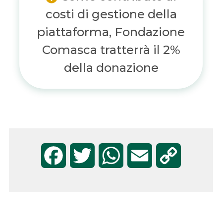
costi di gestione della
piattaforma, Fondazione
Comasca tratterrà il 2%
della donazione
F
T
W
E
C
a
w
h
m
o
c
i
a
a
p