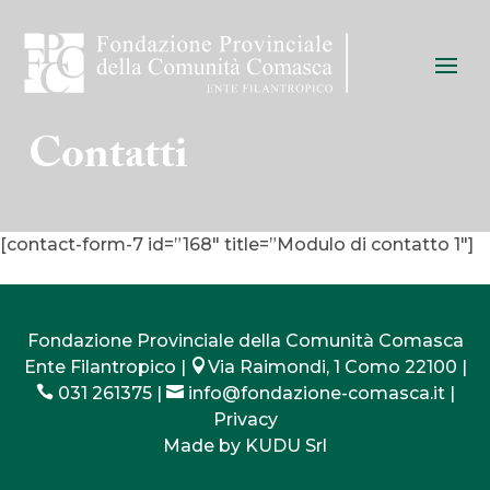
Contatti
[contact-form-7 id=”168″ title=”Modulo di contatto 1″]
Fondazione Provinciale della Comunità Comasca
Ente Filantropico |

Via Raimondi, 1 Como 22100 |

031 261375
|

info@fondazione-comasca.it
|
Privacy
Made by
KUDU Srl